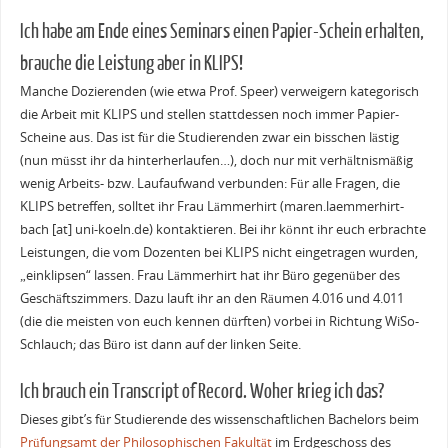
Ich habe am Ende eines Seminars einen Papier-Schein erhalten,
brauche die Leistung aber in KLIPS!
Manche Dozierenden (wie etwa Prof. Speer) verweigern kategorisch
die Arbeit mit KLIPS und stellen stattdessen noch immer Papier-
Scheine aus. Das ist für die Studierenden zwar ein bisschen lästig
(nun müsst ihr da hinterherlaufen…), doch nur mit verhältnismäßig
wenig Arbeits- bzw. Laufaufwand verbunden: Für alle Fragen, die
KLIPS betreffen, solltet ihr Frau Lämmerhirt (maren.laemmerhirt-
bach [at] uni-koeln.de) kontaktieren. Bei ihr könnt ihr euch erbrachte
Leistungen, die vom Dozenten bei KLIPS nicht eingetragen wurden,
„einklipsen“ lassen. Frau Lämmerhirt hat ihr Büro gegenüber des
Geschäftszimmers. Dazu lauft ihr an den Räumen 4.016 und 4.011
(die die meisten von euch kennen dürften) vorbei in Richtung WiSo-
Schlauch; das Büro ist dann auf der linken Seite.
Ich brauch ein Transcript of Record. Woher krieg ich das?
Dieses gibt’s für Studierende des wissenschaftlichen Bachelors beim
Prüfungsamt der Philosophischen Fakultät
im Erdgeschoss des