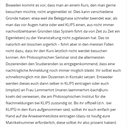
Bisweilen kommt es vor, dass man an einem Kurs, den man gerne
besuchen möchte, nicht angemeldet ist. Dies kann verschiedene
Gründe haben: etwa weil die Belegphase schneller beendet war, als
man das vor Augen hatte oder weil KLIPS einen, aus nicht immer
nachvollziehbaren Gründen (das System führt da von Zeit zu Zeit ein
Eigenleben) zu der Veranstaltung nicht zugelassen hat. Das ist
natürlich ein bisschen ärgerlich – führt aber in den meisten Fällen
nicht dazu, dass ihr den Kurs letztlich nicht werdet besuchen
können. Am Philosophischen Seminar sind die allermeisten
Dozierenden den Studierenden so entgegenkommend, dass eine
nachträgliche Anmeldung noch immer möglich bleibt. Ihr solltet euch
schnellstmöglich mit den Dozenten in Kontakt setzen. Entweder
werden dieses euch dann selber in KLIPS eintragen oder euch
(implizit) an Frau Lämmerhirt (maren.laemmerhirt-bach@uni-
koeln.de) verweisen, die am Philosophischen Institut für die
Nachmeldungen bei KLIPS zuständig ist. Bis ihr offiziell (d.h.: bei
KLIPS) in den Kurs aufgenommen seid, solltet ihr euch einfach per
Hand auf die Anwesenheitsliste eintragen (dazu ist häufig eure
Matrikelnummer erforderlich, diese solltet ihr also präsent haben).