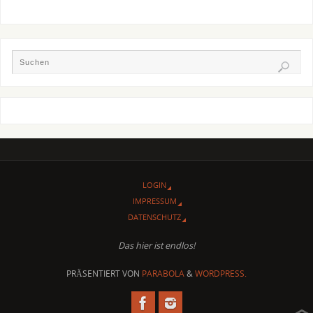
LOGIN
IMPRESSUM
DATENSCHUTZ
Das hier ist endlos!
PRÄSENTIERT VON
PARABOLA
&
WORDPRESS.