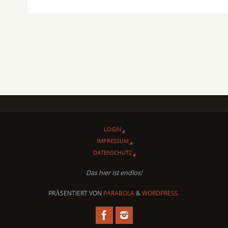
LOGIN
IMPRESSUM
DATENSCHUTZ
Das hier ist endlos!
PRÄSENTIERT VON
PARABOLA
&
WORDPRESS.