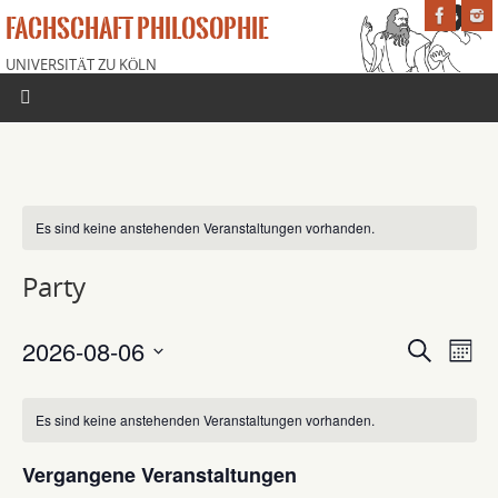
FACHSCHAFT PHILOSOPHIE
UNIVERSITÄT ZU KÖLN
Es sind keine anstehenden Veranstaltungen vorhanden.
Party
2026-08-06
Veranstaltung
Veran
Suche
Mona
Suche
Ansic
Datum
und
Navig
wählen.
Es sind keine anstehenden Veranstaltungen vorhanden.
Ansichten,
Navigation
Vergangene Veranstaltungen